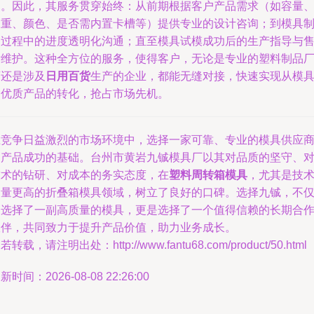
点。因此，其服务贯穿始终：从前期根据客户产品需求（如容量
承重、颜色、是否需内置卡槽等）提供专业的设计咨询；到模具
造过程中的进度透明化沟通；直至模具试模成功后的生产指导与
后维护。这种全方位的服务，使得客户，无论是专业的塑料制品
商还是涉及
日用百货
生产的企业，都能无缝对接，快速实现从模
到优质产品的转化，抢占市场先机。
在竞争日益激烈的市场环境中，选择一家可靠、专业的模具供应
是产品成功的基础。台州市黄岩九铖模具厂以其对品质的坚守、
技术的钻研、对成本的务实态度，在
塑料周转箱模具
，尤其是技
含量更高的折叠箱模具领域，树立了良好的口碑。选择九铖，不
是选择了一副高质量的模具，更是选择了一个值得信赖的长期合
伙伴，共同致力于提升产品价值，助力业务成长。
若转载，请注明出处：http://www.fantu68.com/product/50.html
新时间：2026-08-08 22:26:00