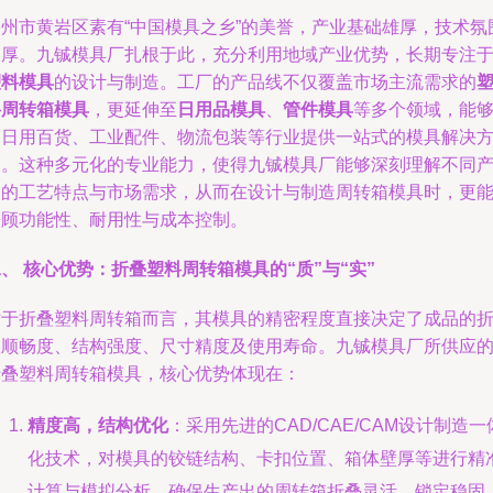
台州市黄岩区素有“中国模具之乡”的美誉，产业基础雄厚，技术氛
浓厚。九铖模具厂扎根于此，充分利用地域产业优势，长期专注
塑料模具
的设计与制造。工厂的产品线不仅覆盖市场主流需求的
料周转箱模具
，更延伸至
日用品模具
、
管件模具
等多个领域，能
为日用百货、工业配件、物流包装等行业提供一站式的模具解决
案。这种多元化的专业能力，使得九铖模具厂能够深刻理解不同
品的工艺特点与市场需求，从而在设计与制造周转箱模具时，更
兼顾功能性、耐用性与成本控制。
、 核心优势：折叠塑料周转箱模具的“质”与“实”
对于折叠塑料周转箱而言，其模具的精密程度直接决定了成品的
叠顺畅度、结构强度、尺寸精度及使用寿命。九铖模具厂所供应
折叠塑料周转箱模具，核心优势体现在：
精度高，结构优化
：采用先进的CAD/CAE/CAM设计制造一
化技术，对模具的铰链结构、卡扣位置、箱体壁厚等进行精
计算与模拟分析，确保生产出的周转箱折叠灵活、锁定稳固