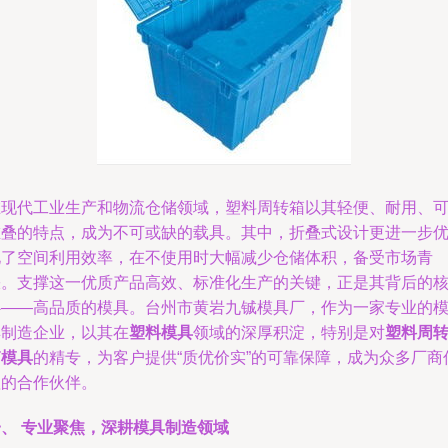
在现代工业生产和物流仓储领域，塑料周转箱以其轻便、耐用、
堆叠的特点，成为不可或缺的载具。其中，折叠式设计更进一步
化了空间利用效率，在不使用时大幅减少仓储体积，备受市场青
睐。支撑这一优质产品高效、标准化生产的关键，正是其背后的
心——高品质的模具。台州市黄岩九铖模具厂，作为一家专业的
具制造企业，以其在
塑料模具
领域的深厚积淀，特别是对
塑料周
箱模具
的精专，为客户提供“质优价实”的可靠保障，成为众多厂商
赖的合作伙伴。
一、 专业聚焦，深耕模具制造领域