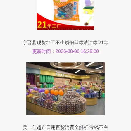
宁晋县现货加工不生锈钢丝球清洁球 21年
匠心铸造，清洁日用品优选之道
更新时间：2026-08-06 16:29:00
美一佳超市日用百货消费全解析 零钱不白